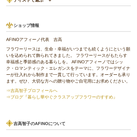
あじさい
8,000円～10,000円
グリーン（緑色）系
パリスタイル
リンゴ・実もの
10,000円以上（送料無料）
青・水色（ブルー）系
ショップ情報
アンティーク
ひまわり
AFINOアフィーノ代表 吉高
その他の花材
フラワーリースは、生命・幸福がいつまでも続くようにという願
いを込められて飾られてきました。 フラワーリースがもたらす
セミオーダー作品
幸福感と季節感のある暮らしを。 AFINOアフィーノではシッ
ク・ロマンティック・エレガンスをテーマに、フラワーデザイナ
ーが仕入れから制作まで一貫して行っています。オーダーも承り
ます。ぜひ、大切な方への贈り物やご自宅用にお求めください。
⇒吉高智子プロフィールへ
⇒ブログ『暮らし華やぐクラスアップフラワーのすすめ』
吉高智子のAFINOについて