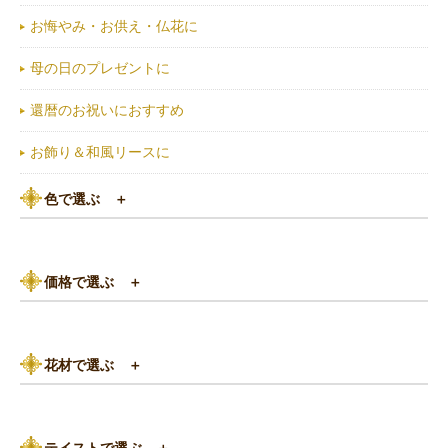
お悔やみ・お供え・仏花に
母の日のプレゼントに
還暦のお祝いにおすすめ
お飾り＆和風リースに
色で選ぶ
＋
ピンク系
価格で選ぶ
＋
黄色・オレンジ系
3,000円以下
白（ホワイト）系
花材で選ぶ
＋
3,000円～5,000円
赤（レッド）系
バラ
5,000円～8,000円
紫（パープル）系
テイストで選ぶ
＋