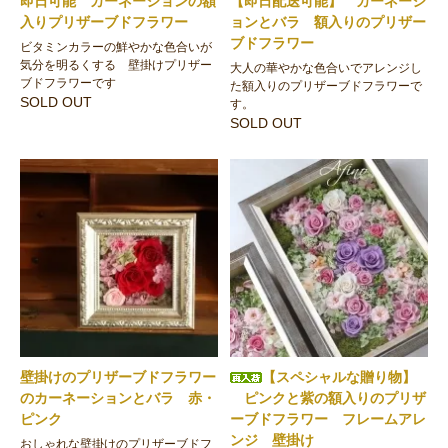
即日可能 カーネーションの額
【即日配送可能】 カーネーシ
入りプリザーブドフラワー
ョンとバラ 額入りのプリザー
ブドフラワー
ビタミンカラーの鮮やかな色合いが
気分を明るくする 壁掛けプリザー
大人の華やかな色合いでアレンジし
ブドフラワーです
た額入りのプリザーブドフラワーで
SOLD OUT
す。
SOLD OUT
壁掛けのプリザーブドフラワー
【スペシャルな贈り物】
のカーネーションとバラ 赤・
ピンクと紫の額入りのプリザ
ピンク
ーブドフラワー フレームアレ
ンジ 壁掛け
おしゃれな壁掛けのプリザーブドフ