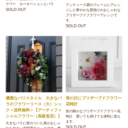
ラワー カーネーションとバラ
アンティーク調のフレームにアレン
SOLD OUT
ジした華やかな壁掛けのおしゃれな
プリザーブドフラワーアレンジで
す。
SOLD OUT
優雅なパリスタイル 大きなバ
母の日にプリザーブドフラワー
ラのフラワーリース（大）シッ
花時計
ク＜送料無料＞【アーティフィ
音の静かなプリザーブドフラワー花
シャルフラワー（高級造花）】
時計 置いても掛けても便利に使え
ます。
大きなバラに実のついた蔦がおしゃ
SOLD OUT