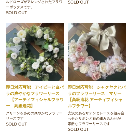
ルドローズがアレンジされたフラワ
SOLD OUT
ーボックスです。
SOLD OUT
即日対応可能 アイビーと白バ
即日対応可能 シャクヤクとバ
ラの爽やかなフラワーリース
ラのフラワーリース マリー
【アーティフィシャルフラワ
【高級造花 アーティフィシャ
ー 高級造花】
ルフラワー】
グリーンを多めの爽やかなフラワー
光沢のあるサテンとレースを組み合
リースです
わせたリボンと花の組み合わせが
SOLD OUT
素敵なフラワーリースです
SOLD OUT