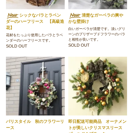
シックなバラとラベン
清楚なガーベラの爽や
ダーのハーフリース 【高級造
かな壁掛け
花】
白いガーベラが清楚です。淡いグリ
ーンのプリザーブドフラワーのバラ
花材をたっぷり使用したバラとラベ
と相性が良いです。
ンダーのハーフリースです。
SOLD OUT
SOLD OUT
パリスタイル 秋のフラワーリ
即日配送可能商品 オーナメン
ース
トが美しいクリスマスリース