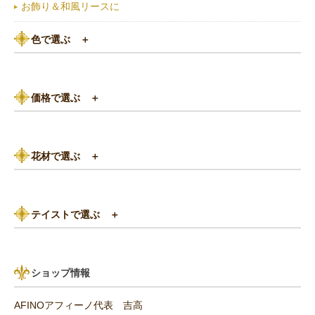
お飾り＆和風リースに
色で選ぶ
＋
ピンク系
価格で選ぶ
＋
黄色・オレンジ系
3,000円以下
白（ホワイト）系
花材で選ぶ
＋
3,000円～5,000円
赤（レッド）系
バラ
5,000円～8,000円
紫（パープル）系
テイストで選ぶ
＋
あじさい
8,000円～10,000円
グリーン（緑色）系
パリスタイル
リンゴ・実もの
10,000円以上（送料無料）
青・水色（ブルー）系
ショップ情報
アンティーク
ひまわり
AFINOアフィーノ代表 吉高
その他の花材