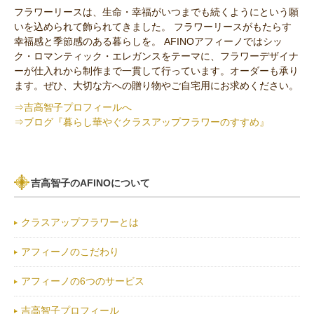
フラワーリースは、生命・幸福がいつまでも続くようにという願
いを込められて飾られてきました。 フラワーリースがもたらす
セミオーダー作品
幸福感と季節感のある暮らしを。 AFINOアフィーノではシッ
ク・ロマンティック・エレガンスをテーマに、フラワーデザイナ
ーが仕入れから制作まで一貫して行っています。オーダーも承り
ます。ぜひ、大切な方への贈り物やご自宅用にお求めください。
⇒吉高智子プロフィールへ
⇒ブログ『暮らし華やぐクラスアップフラワーのすすめ』
吉高智子のAFINOについて
クラスアップフラワーとは
アフィーノのこだわり
アフィーノの6つのサービス
吉高智子プロフィール