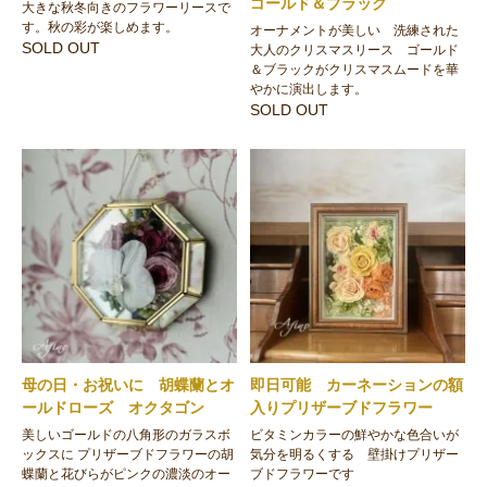
ゴールド＆ブラック
大きな秋冬向きのフラワーリースで
す。秋の彩が楽しめます。
オーナメントが美しい 洗練された
SOLD OUT
大人のクリスマスリース ゴールド
＆ブラックがクリスマスムードを華
やかに演出します。
SOLD OUT
母の日・お祝いに 胡蝶蘭とオ
即日可能 カーネーションの額
ールドローズ オクタゴン
入りプリザーブドフラワー
美しいゴールドの八角形のガラスボ
ビタミンカラーの鮮やかな色合いが
ックスに プリザーブドフラワーの胡
気分を明るくする 壁掛けプリザー
蝶蘭と花びらがピンクの濃淡のオー
ブドフラワーです