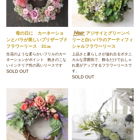
母の日に カーネーショ
アジサイとグリーンベ
ンとバラが美しいプリザーブド
リーと白いバラのアーティフィ
フラワーリース 31㎝
シャルフラワーリース
生花のような柔らかいフリルのカー
上品さと夏らしさが溢れ出るボタニ
ネーションがポイント 飽きのこな
カルな雰囲気で、飾るだけでおしゃ
いインテリア性の高いリースです
れ度がアップするフラワーリースで
SOLD OUT
す。
SOLD OUT