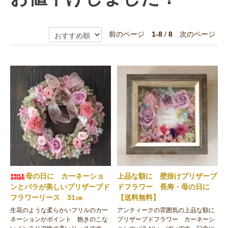
前のページ
1-8
/
8
次のページ
母の日に カーネーショ
上品な額に 壁掛けプリザーブ
ンとバラが美しいプリザーブド
ドフラワー 長寿・母の日に
フラワーリース 31㎝
【送料無料】
生花のような柔らかいフリルのカー
アンティークの雰囲気の上品な額に
ネーションがポイント 飽きのこな
プリザーブドフラワー カーネーシ