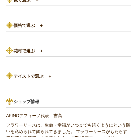
ピンク系
価格で選ぶ
＋
黄色・オレンジ系
3,000円以下
白（ホワイト）系
花材で選ぶ
＋
3,000円～5,000円
赤（レッド）系
バラ
5,000円～8,000円
紫（パープル）系
テイストで選ぶ
＋
あじさい
8,000円～10,000円
グリーン（緑色）系
パリスタイル
リンゴ・実もの
10,000円以上（送料無料）
青・水色（ブルー）系
ショップ情報
アンティーク
ひまわり
AFINOアフィーノ代表 吉高
その他の花材
フラワーリースは、生命・幸福がいつまでも続くようにという願
いを込められて飾られてきました。 フラワーリースがもたらす
セミオーダー作品