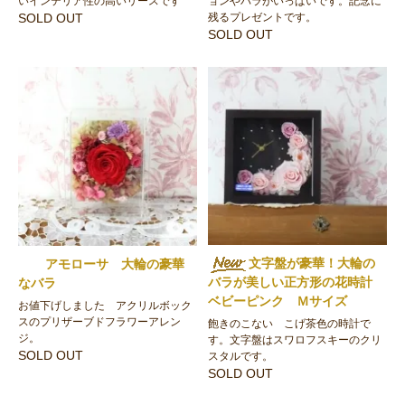
いインテリア性の高いリースです
ョンやバラがいっぱいです。記念に
SOLD OUT
残るプレゼントです。
SOLD OUT
文字盤が豪華！大輪の
アモローサ 大輪の豪華
バラが美しい正方形の花時計
なバラ
ベビーピンク Ｍサイズ
お値下げしました アクリルボック
スのプリザーブドフラワーアレン
飽きのこない こげ茶色の時計で
ジ。
す。文字盤はスワロフスキーのクリ
SOLD OUT
スタルです。
SOLD OUT