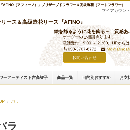
『AFINO（アフィーノ）』プリザーブドフラワー＆高級造花（アートフラワー）
マイアカウン
リース＆高級造花リース『AFINO』
絵を飾るように花を飾る－上質感あ
オーダーのご相談承ります。
電話受付：9:00 ～ 21:00。HPか
050-3707-8772
info@afinoaf
お問い合わせ
ワーアーティスト吉高智子
商品一覧
目的別おすすめ
お支
OP
バラ
バラ