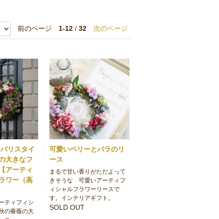
前のページ
1-12
/
32
次のページ
】パリスタイ
可愛いベリーとバラのリ
の大きなフ
ース
【アーティ
まるで甘い香りがただよって
ラワー（高
きそうな 可愛いアーティフ
ィシャルフラワーリースで
す。インテリアギフト。
ーティフィシ
SOLD OUT
秋の薔薇の大