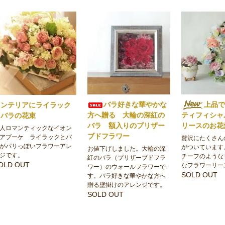
バラ好きな華やかな
上品
インテリアにライラック
方へ贈る 大輪の深紅の
ティフィシャ
とバラの花束
バラ 額入りのプリザー
リースのお
人ロマンティックなイオン
ブドフラワー
アブーケ ライラックとバ
贅沢にたくさん
がパリっぽいフラワーアレ
がついています
お値下げしました。大輪の深
ジです。
チーフのような
紅のバラ（プリザーブドフラ
OLD OUT
なフラワーリー
ワー）のウォールフラワーで
SOLD OUT
す。バラ好きな華やかな方へ
贈る壁掛けのアレンジです。
SOLD OUT