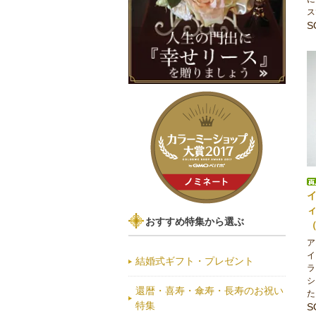
ス
S
おすすめ特集から選ぶ
ア
イ
結婚式ギフト・プレゼント
ラ
シ
還暦・喜寿・傘寿・長寿のお祝い
た
特集
S