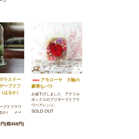
ース
ガラスドー
アモローサ 大輪の
ザーブドフ
豪華なバラ
（はるか）
お値下げしました アクリル
ボックスのプリザーブドフラ
ワーアレンジ。
ーブドフラワ
SOLD OUT
るか） メー
53円(税468円)