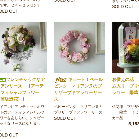
きなフラワーリ
です。２４～２５センチ
SOLD OUT
OLD OUT
フレンチシックなア
キュート！ペール
お供えの花 
イアンリース 【アーテ
ピンク マリアンヌのプ
ム入り プリ
ィフィシャルフラワー
リザーブドフラワーリー
ラワー 陽華
（高級造花）】
ス
イアンにアンティックホワ
ベビーピンク マリアンヌの
仏花用 プリザ
トのアーティフィシャルフ
プリザーブドフラワーリース
ー 陽華 （は
ワーをあしらい、シャビー
SOLD OUT
カー品
ックなリースになりまし
5,1
。
OLD OUT