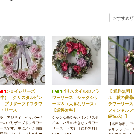
ジョイシリーズ
パリスタイルのフラ
【 送料無料
（中） クリスタルピン
ワーリース シックシリ
ル 秋の薔薇
ク プリザーブドフラワ
ーズ３（大きなリース）
ラワーリース
ー・リース
【送料無料】
フィシャルフ
級造花）】
ラ、アジサイ、ペッパーベ
シックな華やかさ！パリスタ
ーのプリザーブドフラワー
イル バラの大きなフラワー
【送料無料】ア
ースです。手にとった瞬間
リース （大）【送料無料】
ャルフラワー 
可愛いさにホッコリのリー
SOLD OUT