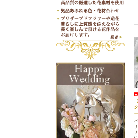
バ
リ
リ
に