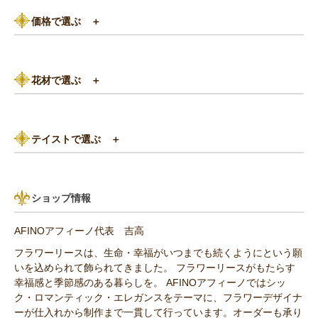
ピンク系
価格で選ぶ
＋
黄色・オレンジ系
3,000円以下
白（ホワイト）系
花材で選ぶ
＋
3,000円～5,000円
赤（レッド）系
バラ
5,000円～8,000円
紫（パープル）系
テイストで選ぶ
＋
あじさい
8,000円～10,000円
グリーン（緑色）系
パリスタイル
リンゴ・実もの
10,000円以上（送料無料）
青・水色（ブルー）系
ショップ情報
アンティーク
ひまわり
AFINOアフィーノ代表 吉高
その他の花材
フラワーリースは、生命・幸福がいつまでも続くようにという願
いを込められて飾られてきました。 フラワーリースがもたらす
セミオーダー作品
幸福感と季節感のある暮らしを。 AFINOアフィーノではシッ
ク・ロマンティック・エレガンスをテーマに、フラワーデザイナ
ーが仕入れから制作まで一貫して行っています。オーダーも承り