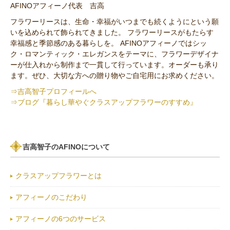
AFINOアフィーノ代表 吉高
その他の花材
フラワーリースは、生命・幸福がいつまでも続くようにという願
いを込められて飾られてきました。 フラワーリースがもたらす
セミオーダー作品
幸福感と季節感のある暮らしを。 AFINOアフィーノではシッ
ク・ロマンティック・エレガンスをテーマに、フラワーデザイナ
ーが仕入れから制作まで一貫して行っています。オーダーも承り
ます。ぜひ、大切な方への贈り物やご自宅用にお求めください。
⇒吉高智子プロフィールへ
⇒ブログ『暮らし華やぐクラスアップフラワーのすすめ』
吉高智子のAFINOについて
クラスアップフラワーとは
アフィーノのこだわり
アフィーノの6つのサービス