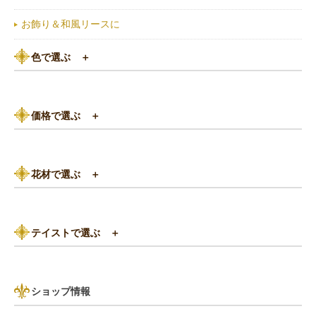
お飾り＆和風リースに
色で選ぶ
＋
ピンク系
価格で選ぶ
＋
黄色・オレンジ系
3,000円以下
白（ホワイト）系
花材で選ぶ
＋
3,000円～5,000円
赤（レッド）系
バラ
5,000円～8,000円
紫（パープル）系
テイストで選ぶ
＋
あじさい
8,000円～10,000円
グリーン（緑色）系
パリスタイル
リンゴ・実もの
10,000円以上（送料無料）
青・水色（ブルー）系
ショップ情報
アンティーク
ひまわり