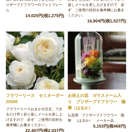
リザーブドフラワーのフォトフレー
返しメールを差し上げますので 必
ム
ず ご使用の目的を備考欄にお書き
14,025円(税1,275円)
ください。
16,804円(税1,527円)
フラワーリース セミオーダー
お供えの花 ガラスドーム入
20000
り プリザーブドフラワー 陽
華（はるか）
フラワーリースおまかせ注文。でき
るだけ早く折り返しメールを差し上
仏花用 プリザーブドフラワー 陽
げますので 必ず ご使用の目的を
華 （はるか） メーカー品
備考欄にお書きください。
5,153円(税468円)
22,407円(税2,037円)