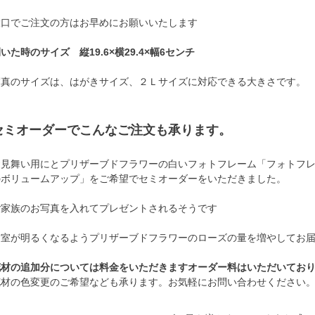
大口でご注文の方はお早めにお願いいたします
いた時のサイズ 縦19.6×横29.4×幅6センチ
写真のサイズは、はがきサイズ、２Ｌサイズに対応できる大きさです。
セミオーダーでこんなご注文も承ります。
お見舞い用にとプリザーブドフラワーの白いフォトフレーム「フォトフレ
のボリュームアップ」をご希望でセミオーダーをいただきました。
ご家族のお写真を入れてプレゼントされるそうです
病室が明るくなるようプリザーブドフラワーのローズの量を増やしてお
花材の追加分については料金をいただきますオーダー料はいただいてお
花材の色変更のご希望なども承ります。お気軽にお問い合わせください