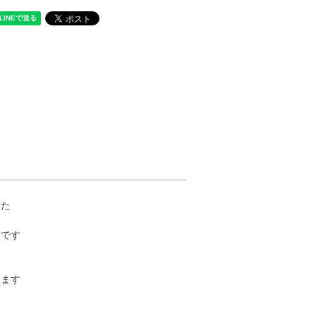
した
めです
します