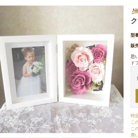
ク
型
販
思
ド
特
こ
こ
買