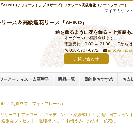
『AFINO（アフィーノ）』プリザーブドフラワー＆高級造花（アートフラワー）
マイアカウン
リース＆高級造花リース『AFINO』
絵を飾るように花を飾る－上質感あ
オーダーのご相談承ります。
電話受付：9:00 ～ 21:00。HPか
050-3707-8772
info@afinoaf
お問い合わせ
ワーアーティスト吉高智子
商品一覧
目的別おすすめ
お支
OP
写真立て（フォトフレーム）
プリザーブドフラワー
ウェディング・結婚式用
お誕生日プレゼン
送別会プレゼント・退職祝いに
お悔やみ・お供え・仏花に