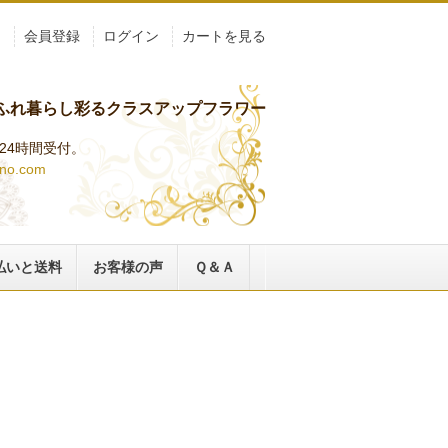
ト
会員登録
ログイン
カートを見る
ふれ暮らし彩るクラスアップフラワー
らは24時間受付。
ino.com
払いと送料
お客様の声
Ｑ＆Ａ