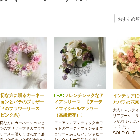
大切な方に贈るカーネー
フレンチシックなア
インテリアに
ションとバラのプリザー
イアンリース 【アーテ
とバラの花束
ブドのフラワーリース
ィフィシャルフラワー
大人ロマンティ
（ピンク系）
（高級造花）】
リアブーケ ラ
ラがパリっぽい
切な方にカーネーションと
アイアンにアンティックホワ
ンジです。
ラのプリザーブドのフラワ
イトのアーティフィシャルフ
SOLD OUT
リースを贈りませんか？落
ラワーをあしらい、シャビー
着いた色合いなのに華やか
シックなリースになりまし