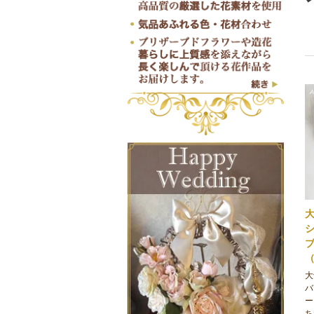
大
バ
ー
ち