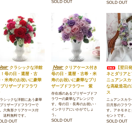
SOLD OUT
SOLD OUT
クラシックな洋館
クリアケース付き
【翌日
に！母の日・還暦・古
母の日・還暦・古希・米
ネとダリア
稀・米寿のお祝いに豪華
寿のお祝いに豪華なプリ
ニュアンスカ
なプリザーブドフラワ
ザーブドフラワー 紫
な高級造花の
ー
ス
存在感のあるプリザーブドフ
ラワーの豪華なアレンジで
ラシックな洋館にあう豪華
ニュアンスカラ
す。母の日・長寿のお祝い・
プリザーブドフラワーで
日月形のフラワ
インテリアにいかがでしょ
。六角形クリアケース付
す。アネモネと
う。
 送料無料です。
セントです。
SOLD OUT
OLD OUT
SOLD OUT