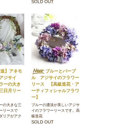
SOLD OUT
発送】アネモ
ブルーとパープ
とアジサイ
ル アジサイのフラワー
ラーの大き
リース 【高級造花・ア
三日月リー
ーティフィシャルフラワ
ー】
ーの大きな三
ブルーの濃淡が美しいアジサ
ーリースで
イのフラワーリースです。高
ダリアがアク
級造花
SOLD OUT