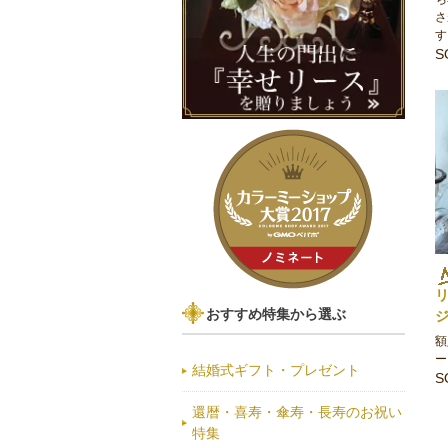
さ
す
S
おすすめ特集から選ぶ
額
ー
結婚式ギフト・プレゼント
S
還暦・喜寿・傘寿・長寿のお祝い
特集