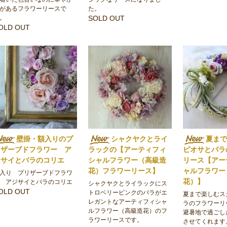
があるフラワーリースで
た。
。
SOLD OUT
OLD OUT
壁掛・額入りのプ
シャクヤクとライ
夏ま
リザーブドフラワー ア
ラックの【アーティフィ
ピオサとバラ
ジサイとバラのコリエ
シャルフラワー（高級造
リース【アー
花）フラワーリース】
ャルフラワー
入り プリザーブドフラワ
花）】
 アジサイとバラのコリエ
シャクヤクとライラックにス
OLD OUT
トロベリーピンクのバラがエ
夏まで楽しむス
レガントなアーティフィシャ
ラのフラワーリ
ルフラワー（高級造花）のフ
避暑地で過ごし
ラワーリースです。
させてくれます