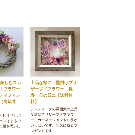
で楽しむスカ
上品な額に 壁掛けプリ
のフラワー
ザーブドフラワー 長
ティフィシ
寿・母の日に【送料無
（高級造
料】
アンティークの雰囲気の上品
な額にプリザーブドフラワ
カピオサとバ
ー カーネーションやバラが
ースはまるで
いっぱいです。記念に残るプ
た夏を思い出
レゼントです。
。