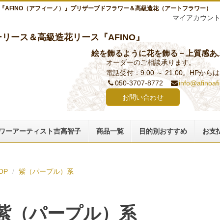
『AFINO（アフィーノ）』プリザーブドフラワー＆高級造花（アートフラワー）
マイアカウン
リース＆高級造花リース『AFINO』
絵を飾るように花を飾る－上質感あ
オーダーのご相談承ります。
電話受付：9:00 ～ 21:00。HPか
050-3707-8772
info@afinoaf
お問い合わせ
ワーアーティスト吉高智子
商品一覧
目的別おすすめ
お支
OP
紫（パープル）系
紫（パープル）系