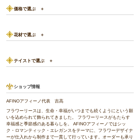
価格で選ぶ
＋
黄色・オレンジ系
3,000円以下
白（ホワイト）系
花材で選ぶ
＋
3,000円～5,000円
赤（レッド）系
バラ
5,000円～8,000円
紫（パープル）系
テイストで選ぶ
＋
あじさい
8,000円～10,000円
グリーン（緑色）系
パリスタイル
リンゴ・実もの
10,000円以上（送料無料）
青・水色（ブルー）系
ショップ情報
アンティーク
ひまわり
AFINOアフィーノ代表 吉高
その他の花材
フラワーリースは、生命・幸福がいつまでも続くようにという願
いを込められて飾られてきました。 フラワーリースがもたらす
セミオーダー作品
幸福感と季節感のある暮らしを。 AFINOアフィーノではシッ
ク・ロマンティック・エレガンスをテーマに、フラワーデザイナ
ーが仕入れから制作まで一貫して行っています。オーダーも承り