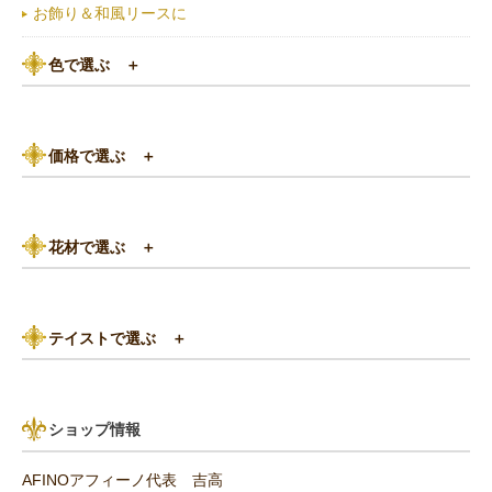
お飾り＆和風リースに
色で選ぶ
＋
ピンク系
価格で選ぶ
＋
黄色・オレンジ系
3,000円以下
白（ホワイト）系
花材で選ぶ
＋
3,000円～5,000円
赤（レッド）系
バラ
5,000円～8,000円
紫（パープル）系
テイストで選ぶ
＋
あじさい
8,000円～10,000円
グリーン（緑色）系
パリスタイル
リンゴ・実もの
10,000円以上（送料無料）
青・水色（ブルー）系
ショップ情報
アンティーク
ひまわり
AFINOアフィーノ代表 吉高