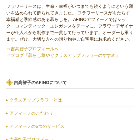
その他の花材
フラワーリースは、生命・幸福がいつまでも続くようにという願
いを込められて飾られてきました。 フラワーリースがもたらす
セミオーダー作品
幸福感と季節感のある暮らしを。 AFINOアフィーノではシッ
ク・ロマンティック・エレガンスをテーマに、フラワーデザイナ
ーが仕入れから制作まで一貫して行っています。オーダーも承り
ます。ぜひ、大切な方への贈り物やご自宅用にお求めください。
⇒吉高智子プロフィールへ
⇒ブログ『暮らし華やぐクラスアップフラワーのすすめ』
吉高智子のAFINOについて
クラスアップフラワーとは
アフィーノのこだわり
アフィーノの6つのサービス
吉高智子プロフィール