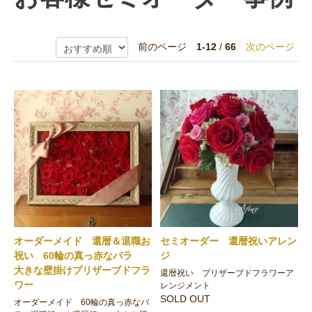
前のページ
1-12
/
66
次のページ
オーダーメイド 還暦＆退職お
セミオーダー 還暦祝いアレン
祝い 60輪の真っ赤なバラ
ジ
大きな壁掛けプリザーブドフラ
還暦祝い プリザーブドフラワーア
ワー
レンジメント
SOLD OUT
オーダーメイド 60輪の真っ赤なバ