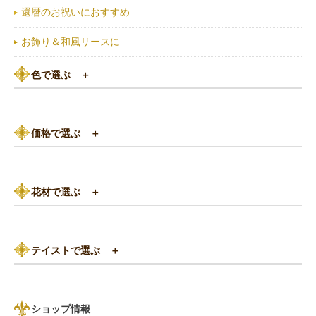
還暦のお祝いにおすすめ
お飾り＆和風リースに
色で選ぶ
＋
ピンク系
価格で選ぶ
＋
黄色・オレンジ系
3,000円以下
白（ホワイト）系
花材で選ぶ
＋
3,000円～5,000円
赤（レッド）系
バラ
5,000円～8,000円
紫（パープル）系
テイストで選ぶ
＋
あじさい
8,000円～10,000円
グリーン（緑色）系
パリスタイル
リンゴ・実もの
10,000円以上（送料無料）
青・水色（ブルー）系
ショップ情報