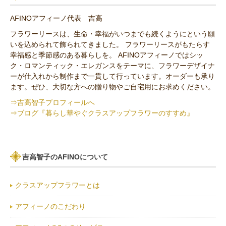
アンティーク
ひまわり
AFINOアフィーノ代表 吉高
その他の花材
フラワーリースは、生命・幸福がいつまでも続くようにという願
いを込められて飾られてきました。 フラワーリースがもたらす
セミオーダー作品
幸福感と季節感のある暮らしを。 AFINOアフィーノではシッ
ク・ロマンティック・エレガンスをテーマに、フラワーデザイナ
ーが仕入れから制作まで一貫して行っています。オーダーも承り
ます。ぜひ、大切な方への贈り物やご自宅用にお求めください。
⇒吉高智子プロフィールへ
⇒ブログ『暮らし華やぐクラスアップフラワーのすすめ』
吉高智子のAFINOについて
クラスアップフラワーとは
アフィーノのこだわり