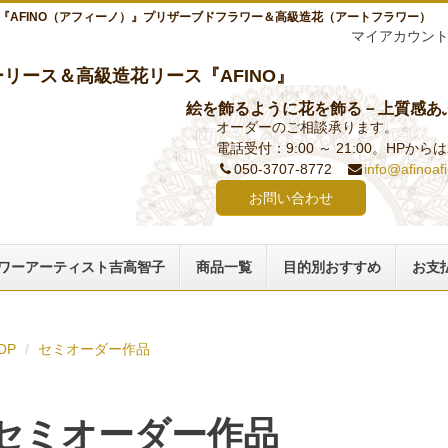
『AFINO（アフィーノ）』プリザーブドフラワー＆高級造花（アートフラワー）
マイアカウン
リース＆高級造花リース『AFINO』
絵を飾るように花を飾る－上質感あ
オーダーのご相談承ります。
電話受付：9:00 ～ 21:00。HPか
050-3707-8772
info@afinoaf
お問い合わせ
ワーアーティスト吉高智子
商品一覧
目的別おすすめ
お支
OP
セミオーダー作品
セミオーダー作品