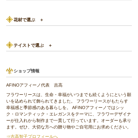
3,000円以下
白（ホワイト）系
花材で選ぶ
＋
3,000円～5,000円
赤（レッド）系
バラ
5,000円～8,000円
紫（パープル）系
テイストで選ぶ
＋
あじさい
8,000円～10,000円
グリーン（緑色）系
パリスタイル
リンゴ・実もの
10,000円以上（送料無料）
青・水色（ブルー）系
ショップ情報
アンティーク
ひまわり
AFINOアフィーノ代表 吉高
その他の花材
フラワーリースは、生命・幸福がいつまでも続くようにという願
いを込められて飾られてきました。 フラワーリースがもたらす
セミオーダー作品
幸福感と季節感のある暮らしを。 AFINOアフィーノではシッ
ク・ロマンティック・エレガンスをテーマに、フラワーデザイナ
ーが仕入れから制作まで一貫して行っています。オーダーも承り
ます。ぜひ、大切な方への贈り物やご自宅用にお求めください。
⇒吉高智子プロフィールへ