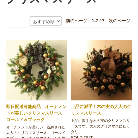
前のページ
1-7
/
7
次のページ
即日配送可能商品 オーナメン
上品に派手！木の実の大人のク
トが美しいクリスマスリース
リスマスリース
ゴールド＆ブラック
上品に派手な木の実のクリスマスリ
ースです。大人のクリスマスにピッ
オーナメントが美しい 洗練された
タリ。
大人のクリスマスリース ゴールド
SOLD OUT