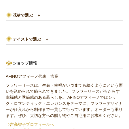
3,000円以下
白（ホワイト）系
花材で選ぶ
＋
3,000円～5,000円
赤（レッド）系
バラ
5,000円～8,000円
紫（パープル）系
テイストで選ぶ
＋
あじさい
8,000円～10,000円
グリーン（緑色）系
パリスタイル
リンゴ・実もの
10,000円以上（送料無料）
青・水色（ブルー）系
ショップ情報
アンティーク
ひまわり
AFINOアフィーノ代表 吉高
その他の花材
フラワーリースは、生命・幸福がいつまでも続くようにという願
いを込められて飾られてきました。 フラワーリースがもたらす
セミオーダー作品
幸福感と季節感のある暮らしを。 AFINOアフィーノではシッ
ク・ロマンティック・エレガンスをテーマに、フラワーデザイナ
ーが仕入れから制作まで一貫して行っています。オーダーも承り
ます。ぜひ、大切な方への贈り物やご自宅用にお求めください。
⇒吉高智子プロフィールへ