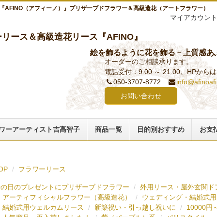
『AFINO（アフィーノ）』プリザーブドフラワー＆高級造花（アートフラワー）
マイアカウン
リース＆高級造花リース『AFINO』
絵を飾るように花を飾る－上質感あ
オーダーのご相談承ります。
電話受付：9:00 ～ 21:00。HPか
050-3707-8772
info@afinoaf
お問い合わせ
ワーアーティスト吉高智子
商品一覧
目的別おすすめ
お支
OP
フラワーリース
母の日のプレゼントにプリザーブドフラワー
外用リース・屋外玄関ド
アーティフィシャルフラワー（高級造花）
ウェディング・結婚式用
結婚式用ウェルカムリース
新築祝い・引っ越し祝いに
10000