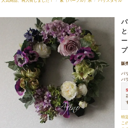
人気商品、再入荷しました！
紫（パープル）系
パリスタイル
パ
と
ー
プ
販
パ
バ
S
特
こ