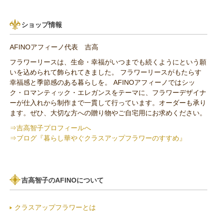
パリスタイル
リンゴ・実もの
10,000円以上（送料無料）
青・水色（ブルー）系
ショップ情報
アンティーク
ひまわり
AFINOアフィーノ代表 吉高
その他の花材
フラワーリースは、生命・幸福がいつまでも続くようにという願
いを込められて飾られてきました。 フラワーリースがもたらす
セミオーダー作品
幸福感と季節感のある暮らしを。 AFINOアフィーノではシッ
ク・ロマンティック・エレガンスをテーマに、フラワーデザイナ
ーが仕入れから制作まで一貫して行っています。オーダーも承り
ます。ぜひ、大切な方への贈り物やご自宅用にお求めください。
⇒吉高智子プロフィールへ
⇒ブログ『暮らし華やぐクラスアップフラワーのすすめ』
吉高智子のAFINOについて
クラスアップフラワーとは