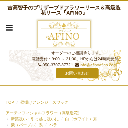
吉高智子のプリザーブドフラワーリース＆高級造
花リース『AFINO』
オーダーのご相談承ります。
電話受付：9:00 ～ 21:00。HPからは24時間受付。
050-3707-8772
info@afinoafino.com
お問い合わせ
TOP
壁掛けアレンジ スワッグ
アーティフィシャルフラワー（高級造花）
新築祝い・引っ越し祝いに
白（ホワイト）系
紫（パープル）系
バラ