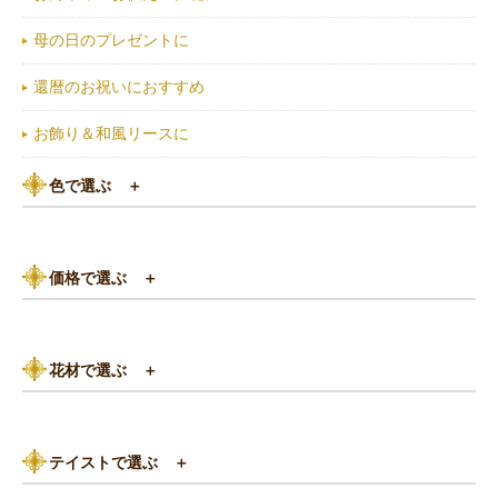
母の日のプレゼントに
還暦のお祝いにおすすめ
お飾り＆和風リースに
色で選ぶ
＋
ピンク系
価格で選ぶ
＋
黄色・オレンジ系
3,000円以下
白（ホワイト）系
花材で選ぶ
＋
3,000円～5,000円
赤（レッド）系
バラ
5,000円～8,000円
紫（パープル）系
テイストで選ぶ
＋
あじさい
8,000円～10,000円
グリーン（緑色）系