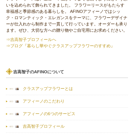
いを込められて飾られてきました。 フラワーリースがもたらす
セミオーダー作品
幸福感と季節感のある暮らしを。 AFINOアフィーノではシッ
ク・ロマンティック・エレガンスをテーマに、フラワーデザイナ
ーが仕入れから制作まで一貫して行っています。オーダーも承り
ます。ぜひ、大切な方への贈り物やご自宅用にお求めください。
⇒吉高智子プロフィールへ
⇒ブログ『暮らし華やぐクラスアップフラワーのすすめ』
吉高智子のAFINOについて
クラスアップフラワーとは
アフィーノのこだわり
アフィーノの6つのサービス
吉高智子プロフィール