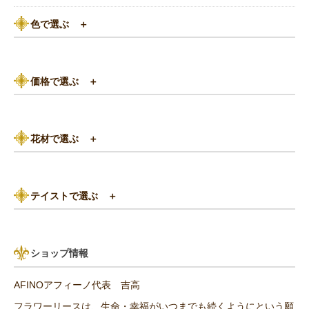
色で選ぶ
＋
ピンク系
価格で選ぶ
＋
黄色・オレンジ系
3,000円以下
白（ホワイト）系
花材で選ぶ
＋
3,000円～5,000円
赤（レッド）系
バラ
5,000円～8,000円
紫（パープル）系
テイストで選ぶ
＋
あじさい
8,000円～10,000円
グリーン（緑色）系
パリスタイル
リンゴ・実もの
10,000円以上（送料無料）
青・水色（ブルー）系
ショップ情報
アンティーク
ひまわり
AFINOアフィーノ代表 吉高
その他の花材
フラワーリースは、生命・幸福がいつまでも続くようにという願