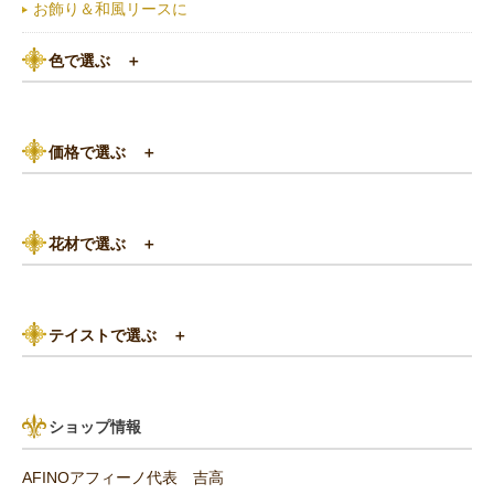
お飾り＆和風リースに
色で選ぶ
＋
ピンク系
価格で選ぶ
＋
黄色・オレンジ系
3,000円以下
白（ホワイト）系
花材で選ぶ
＋
3,000円～5,000円
赤（レッド）系
バラ
5,000円～8,000円
紫（パープル）系
テイストで選ぶ
＋
あじさい
8,000円～10,000円
グリーン（緑色）系
パリスタイル
リンゴ・実もの
10,000円以上（送料無料）
青・水色（ブルー）系
ショップ情報
アンティーク
ひまわり
AFINOアフィーノ代表 吉高
その他の花材