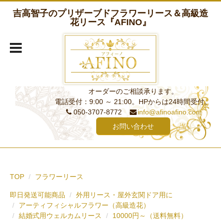
吉高智子のプリザーブドフラワーリース＆高級造
花リース『AFINO』
オーダーのご相談承ります。
電話受付：9:00 ～ 21:00。HPからは24時間受付。
050-3707-8772
info@afinoafino.com
お問い合わせ
TOP
フラワーリース
即日発送可能商品
外用リース・屋外玄関ドア用に
アーティフィシャルフラワー（高級造花）
結婚式用ウェルカムリース
10000円～（送料無料）