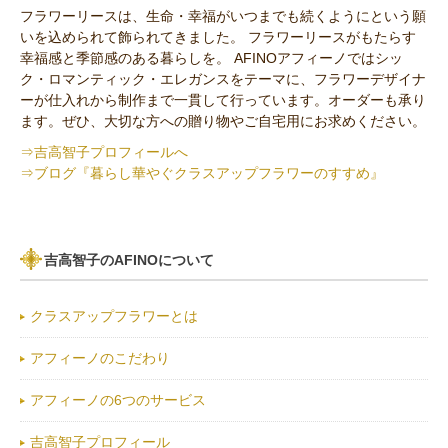
フラワーリースは、生命・幸福がいつまでも続くようにという願
いを込められて飾られてきました。 フラワーリースがもたらす
セミオーダー作品
幸福感と季節感のある暮らしを。 AFINOアフィーノではシッ
ク・ロマンティック・エレガンスをテーマに、フラワーデザイナ
ーが仕入れから制作まで一貫して行っています。オーダーも承り
ます。ぜひ、大切な方への贈り物やご自宅用にお求めください。
⇒吉高智子プロフィールへ
⇒ブログ『暮らし華やぐクラスアップフラワーのすすめ』
吉高智子のAFINOについて
クラスアップフラワーとは
アフィーノのこだわり
アフィーノの6つのサービス
吉高智子プロフィール