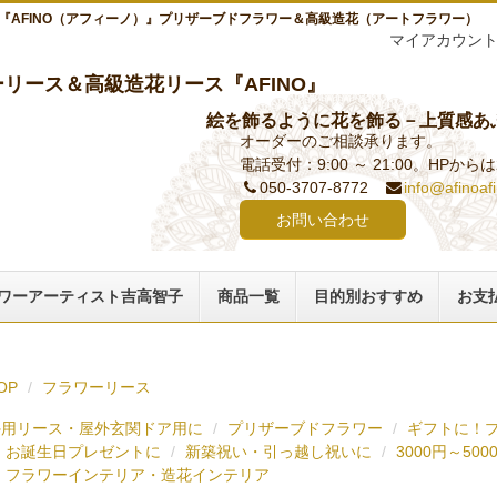
『AFINO（アフィーノ）』プリザーブドフラワー＆高級造花（アートフラワー）
マイアカウン
リース＆高級造花リース『AFINO』
絵を飾るように花を飾る－上質感あ
オーダーのご相談承ります。
電話受付：9:00 ～ 21:00。HPか
050-3707-8772
info@afinoaf
お問い合わせ
ワーアーティスト吉高智子
商品一覧
目的別おすすめ
お支
OP
フラワーリース
外用リース・屋外玄関ドア用に
プリザーブドフラワー
ギフトに！
お誕生日プレゼントに
新築祝い・引っ越し祝いに
3000円～500
フラワーインテリア・造花インテリア