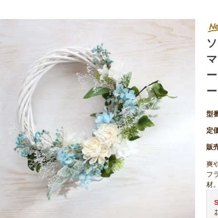
ソ
マ
ー
ー
型
定
販
爽
フ
材
S