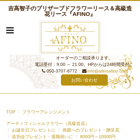
吉高智子のプリザーブドフラワーリース＆高級造
花リース『AFINO』
オーダーのご相談承ります。
電話受付：9:00 ～ 21:00。HPからは24時間受付。
050-3707-8772
info@afinoafino.com
お問い合わせ
TOP
フラワーアレンジメント
アーティフィシャルフラワー（高級造花）
お誕生日プレゼントに
両親へのプレゼント・贈呈花
送別会プレゼント・退職祝いに
8000円～10000円