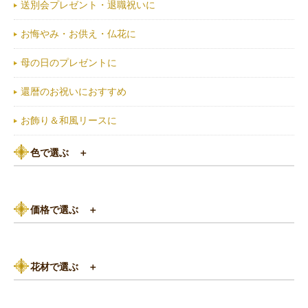
送別会プレゼント・退職祝いに
お悔やみ・お供え・仏花に
母の日のプレゼントに
還暦のお祝いにおすすめ
お飾り＆和風リースに
色で選ぶ
＋
ピンク系
価格で選ぶ
＋
黄色・オレンジ系
3,000円以下
白（ホワイト）系
花材で選ぶ
＋
3,000円～5,000円
赤（レッド）系
バラ
5,000円～8,000円
紫（パープル）系