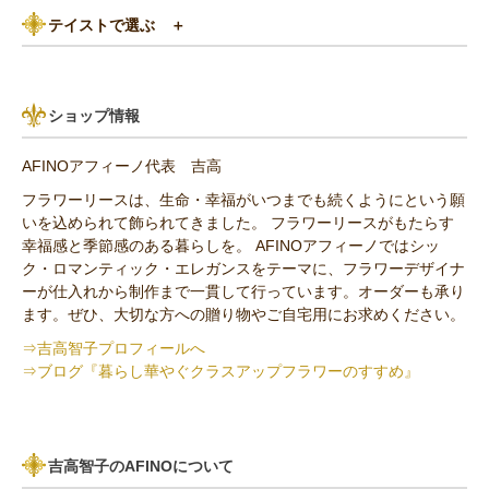
テイストで選ぶ
＋
あじさい
8,000円～10,000円
グリーン（緑色）系
パリスタイル
リンゴ・実もの
10,000円以上（送料無料）
青・水色（ブルー）系
ショップ情報
アンティーク
ひまわり
AFINOアフィーノ代表 吉高
その他の花材
フラワーリースは、生命・幸福がいつまでも続くようにという願
いを込められて飾られてきました。 フラワーリースがもたらす
セミオーダー作品
幸福感と季節感のある暮らしを。 AFINOアフィーノではシッ
ク・ロマンティック・エレガンスをテーマに、フラワーデザイナ
ーが仕入れから制作まで一貫して行っています。オーダーも承り
ます。ぜひ、大切な方への贈り物やご自宅用にお求めください。
⇒吉高智子プロフィールへ
⇒ブログ『暮らし華やぐクラスアップフラワーのすすめ』
吉高智子のAFINOについて