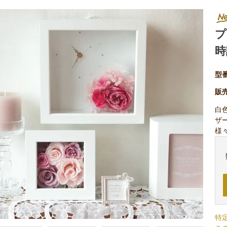
プ
時
型
販
白
ザ
様
特