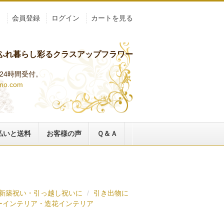
ト
会員登録
ログイン
カートを見る
ふれ暮らし彩るクラスアップフラワー
らは24時間受付。
ino.com
払いと送料
お客様の声
Ｑ＆Ａ
新築祝い・引っ越し祝いに
引き出物に
ーインテリア・造花インテリア