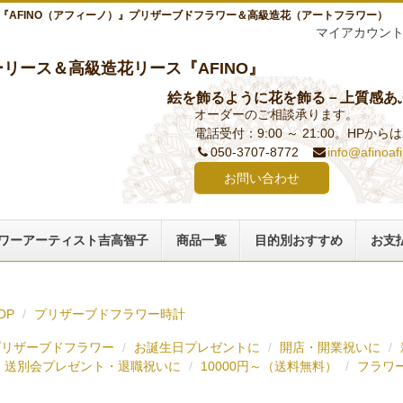
『AFINO（アフィーノ）』プリザーブドフラワー＆高級造花（アートフラワー）
マイアカウン
リース＆高級造花リース『AFINO』
絵を飾るように花を飾る－上質感あ
オーダーのご相談承ります。
電話受付：9:00 ～ 21:00。HPか
050-3707-8772
info@afinoaf
お問い合わせ
ワーアーティスト吉高智子
商品一覧
目的別おすすめ
お支
OP
プリザーブドフラワー時計
プリザーブドフラワー
お誕生日プレゼントに
開店・開業祝いに
送別会プレゼント・退職祝いに
10000円～（送料無料）
フラワ