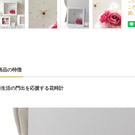
こ
こ
買
商品の特徴
新生活の門出を応援する花時計