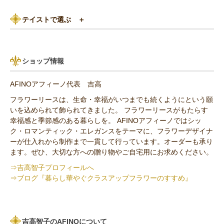
バラ
5,000円～8,000円
紫（パープル）系
テイストで選ぶ
＋
あじさい
8,000円～10,000円
グリーン（緑色）系
パリスタイル
リンゴ・実もの
10,000円以上（送料無料）
青・水色（ブルー）系
ショップ情報
アンティーク
ひまわり
AFINOアフィーノ代表 吉高
その他の花材
フラワーリースは、生命・幸福がいつまでも続くようにという願
いを込められて飾られてきました。 フラワーリースがもたらす
セミオーダー作品
幸福感と季節感のある暮らしを。 AFINOアフィーノではシッ
ク・ロマンティック・エレガンスをテーマに、フラワーデザイナ
ーが仕入れから制作まで一貫して行っています。オーダーも承り
ます。ぜひ、大切な方への贈り物やご自宅用にお求めください。
⇒吉高智子プロフィールへ
⇒ブログ『暮らし華やぐクラスアップフラワーのすすめ』
吉高智子のAFINOについて