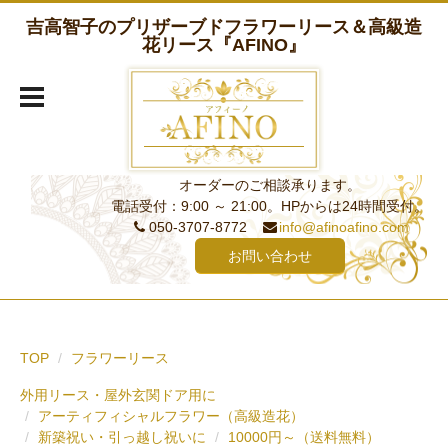
吉高智子のプリザーブドフラワーリース＆高級造
花リース『AFINO』
オーダーのご相談承ります。
電話受付：9:00 ～ 21:00。HPからは24時間受付。
050-3707-8772
info@afinoafino.com
お問い合わせ
TOP
フラワーリース
外用リース・屋外玄関ドア用に
アーティフィシャルフラワー（高級造花）
新築祝い・引っ越し祝いに
10000円～（送料無料）