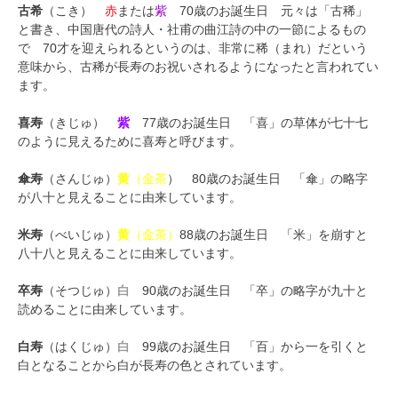
古希
（こき）
赤
または
紫
70歳のお誕生日 元々は「古稀」
と書き、中国唐代の詩人・社甫の曲江詩の中の一節によるもの
で 70才を迎えられるというのは、非常に稀（まれ）だという
意味から、古稀が長寿のお祝いされるようになったと言われてい
ます。
喜寿
（きじゅ）
紫
77歳のお誕生日 「喜」の草体が七十七
のように見えるために喜寿と呼びます。
傘寿
（さんじゅ）
黄
（金茶
） 80歳のお誕生日 「傘」の略字
が八十と見えることに由来しています。
米寿
（べいじゅ）
黄
（金茶）
88歳のお誕生日 「米」を崩すと
八十八と見えることに由来しています。
卒寿
（そつじゅ）
白
90歳のお誕生日 「卒」の略字が九十と
読めることに由来しています。
白寿
（はくじゅ）
白
99歳のお誕生日 「百」から一を引くと
白となることから白が長寿の色とされています。