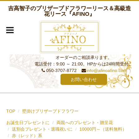
吉高智子のプリザーブドフラワーリース＆高級造
花リース『AFINO』
オーダーのご相談承ります。
電話受付：9:00 ～ 21:00。HPからは24時間受付。
050-3707-8772
info@afinoafino.com
お問い合わせ
TOP
壁掛けプリザーブドフラワー
お誕生日プレゼントに
両親へのプレゼント・贈呈花
送別会プレゼント・退職祝いに
10000円～（送料無料）
赤（レッド）系