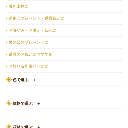
引き出物に
送別会プレゼント・退職祝いに
お悔やみ・お供え・仏花に
母の日のプレゼントに
還暦のお祝いにおすすめ
お飾り＆和風リースに
色で選ぶ
＋
ピンク系
価格で選ぶ
＋
黄色・オレンジ系
3,000円以下
白（ホワイト）系
花材で選ぶ
＋