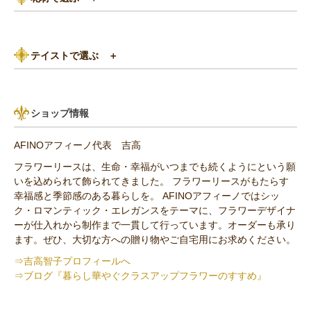
3,000円～5,000円
赤（レッド）系
バラ
5,000円～8,000円
紫（パープル）系
テイストで選ぶ
＋
あじさい
8,000円～10,000円
グリーン（緑色）系
パリスタイル
リンゴ・実もの
10,000円以上（送料無料）
青・水色（ブルー）系
ショップ情報
アンティーク
ひまわり
AFINOアフィーノ代表 吉高
その他の花材
フラワーリースは、生命・幸福がいつまでも続くようにという願
いを込められて飾られてきました。 フラワーリースがもたらす
セミオーダー作品
幸福感と季節感のある暮らしを。 AFINOアフィーノではシッ
ク・ロマンティック・エレガンスをテーマに、フラワーデザイナ
ーが仕入れから制作まで一貫して行っています。オーダーも承り
ます。ぜひ、大切な方への贈り物やご自宅用にお求めください。
⇒吉高智子プロフィールへ
⇒ブログ『暮らし華やぐクラスアップフラワーのすすめ』