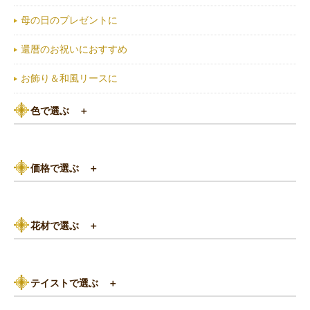
母の日のプレゼントに
還暦のお祝いにおすすめ
お飾り＆和風リースに
色で選ぶ
＋
ピンク系
価格で選ぶ
＋
黄色・オレンジ系
3,000円以下
白（ホワイト）系
花材で選ぶ
＋
3,000円～5,000円
赤（レッド）系
バラ
5,000円～8,000円
紫（パープル）系
テイストで選ぶ
＋
あじさい
8,000円～10,000円
グリーン（緑色）系