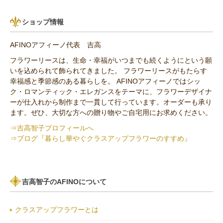
パリスタイル
リンゴ・実もの
10,000円以上（送料無料）
青・水色（ブルー）系
ショップ情報
アンティーク
ひまわり
AFINOアフィーノ代表 吉高
その他の花材
フラワーリースは、生命・幸福がいつまでも続くようにという願
いを込められて飾られてきました。 フラワーリースがもたらす
セミオーダー作品
幸福感と季節感のある暮らしを。 AFINOアフィーノではシッ
ク・ロマンティック・エレガンスをテーマに、フラワーデザイナ
ーが仕入れから制作まで一貫して行っています。オーダーも承り
ます。ぜひ、大切な方への贈り物やご自宅用にお求めください。
⇒吉高智子プロフィールへ
⇒ブログ『暮らし華やぐクラスアップフラワーのすすめ』
吉高智子のAFINOについて
クラスアップフラワーとは