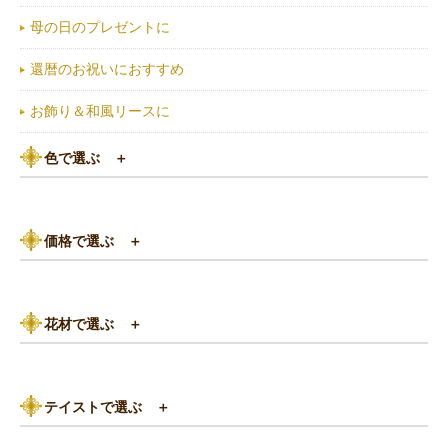
母の日のプレゼントに
還暦のお祝いにおすすめ
お飾り＆和風リースに
色で選ぶ
＋
ピンク系
価格で選ぶ
＋
黄色・オレンジ系
3,000円以下
白（ホワイト）系
花材で選ぶ
＋
3,000円～5,000円
赤（レッド）系
バラ
5,000円～8,000円
紫（パープル）系
テイストで選ぶ
＋
あじさい
8,000円～10,000円
グリーン（緑色）系