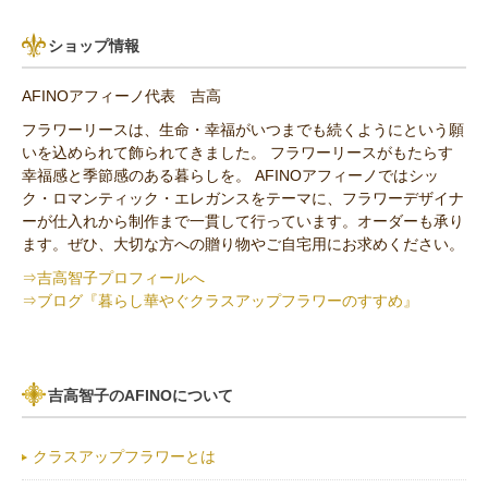
パリスタイル
リンゴ・実もの
10,000円以上（送料無料）
青・水色（ブルー）系
ショップ情報
アンティーク
ひまわり
AFINOアフィーノ代表 吉高
その他の花材
フラワーリースは、生命・幸福がいつまでも続くようにという願
いを込められて飾られてきました。 フラワーリースがもたらす
セミオーダー作品
幸福感と季節感のある暮らしを。 AFINOアフィーノではシッ
ク・ロマンティック・エレガンスをテーマに、フラワーデザイナ
ーが仕入れから制作まで一貫して行っています。オーダーも承り
ます。ぜひ、大切な方への贈り物やご自宅用にお求めください。
⇒吉高智子プロフィールへ
⇒ブログ『暮らし華やぐクラスアップフラワーのすすめ』
吉高智子のAFINOについて
クラスアップフラワーとは