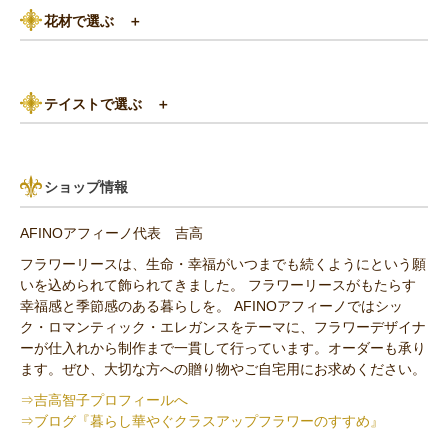
花材で選ぶ
＋
3,000円～5,000円
赤（レッド）系
バラ
5,000円～8,000円
紫（パープル）系
テイストで選ぶ
＋
あじさい
8,000円～10,000円
グリーン（緑色）系
パリスタイル
リンゴ・実もの
10,000円以上（送料無料）
青・水色（ブルー）系
ショップ情報
アンティーク
ひまわり
AFINOアフィーノ代表 吉高
その他の花材
フラワーリースは、生命・幸福がいつまでも続くようにという願
いを込められて飾られてきました。 フラワーリースがもたらす
セミオーダー作品
幸福感と季節感のある暮らしを。 AFINOアフィーノではシッ
ク・ロマンティック・エレガンスをテーマに、フラワーデザイナ
ーが仕入れから制作まで一貫して行っています。オーダーも承り
ます。ぜひ、大切な方への贈り物やご自宅用にお求めください。
⇒吉高智子プロフィールへ
⇒ブログ『暮らし華やぐクラスアップフラワーのすすめ』