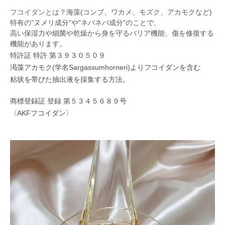
フコイダンとは？
海藻(コンブ、ワカメ、モズク、アカモクなど)
特有の"ヌメリ成分"や"ネバネバ成分"のことで、
高い保湿力や細菌や乾燥から身を守るバリア機能、傷を修復する
機能があります。
特許証 特許 第３９３０５０９
渇藻アカモク(学名Sargassumhorneri)よりフコイダンを含む
粘状を帯びた抽出液を採集する方法。
商標登録証 登録 第５３４５６８９号
〈AKFフコイダン〉