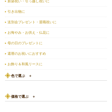
新築祝い・引っ越し祝いに
引き出物に
送別会プレゼント・退職祝いに
お悔やみ・お供え・仏花に
母の日のプレゼントに
還暦のお祝いにおすすめ
お飾り＆和風リースに
色で選ぶ
＋
ピンク系
価格で選ぶ
＋
黄色・オレンジ系
3,000円以下
白（ホワイト）系